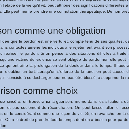
'étape de la vie qu'il vit, peut attribuer des significations différente
s. Elle peut même prendre une connotation thérapeutique. De nombreu
ison comme une obligation
'idée que le pardon est une vertu et, compte tenu de ses qualités, de
tains contextes amène les individus à le rejeter, entravant son processu
u réaliser le pardon. Si on pense à des situations difficiles à trai
Lorsqu'une victime de violence se sent obligée de pardonner, elle peut 
ce qui entraîne la prolongation de la douleur dans le temps. Il faud
tion d'oublier un tort. Lorsqu'on s'efforce de le faire, on peut caus
 qu'il consiste à se décharger pour ne pas être blessé, à supprimer la
érison comme choix
oix sincère, on trouvera ici la guérison, même dans les situations o
n, et pas seulement de réconciliation. On peut laisser aller le ress
is en le considérant comme une leçon de vie. Si, en revanche, on la c
on. On a le droit de prendre tout le temps dont on a besoin pour par
don.