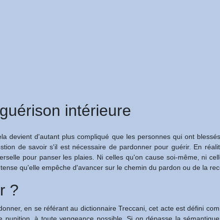
guérison intérieure
t cela devient d'autant plus compliqué que les personnes qui ont bles
estion de savoir s'il est nécessaire de pardonner pour guérir. En réal
verselle pour panser les plaies. Ni celles qu'on cause soi-même, ni cel
intense qu'elle empêche d'avancer sur le chemin du pardon ou de la rec
r ?
rdonner, en se référant au dictionnaire Treccani, cet acte est défini 
e punition, à toute vengeance possible. Si on dépasse la sémantiqu