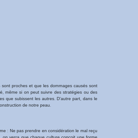
sés sont proches et que les dommages causés sont
ité, même si on peut suivre des stratégies ou des
les que subissent les autres. D'autre part, dans le
onstruction de notre peau.
comme : Ne pas prendre en considération le mal reçu
e, on verra que chaque culture conçoit une forme